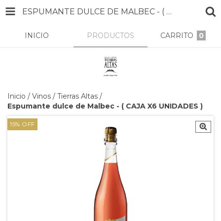
ESPUMANTE DULCE DE MALBEC - ( CAJA X6 UNIDADES )
INICIO
PRODUCTOS
CARRITO
0
Inicio
/
Vinos
/
Tierras Altas
/
Espumante dulce de Malbec - ( CAJA X6 UNIDADES )
15
%
OFF